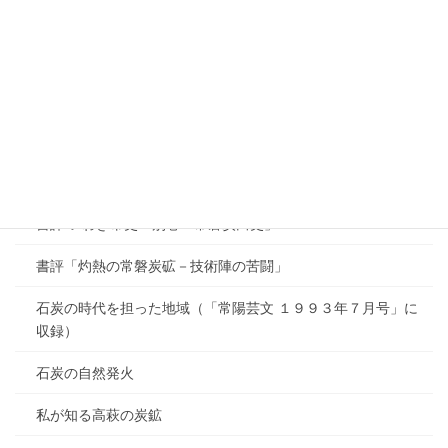
手記 忘れ得ぬ炭鉱の体験
技術雑感（「研鑚 １３号」）
技術雑感（「研鑚 １４号」）
書評 いわき市史 別巻「常磐炭田史」 東日本国際大学 経済学
部教授 石井 英朗
書評 いわき市史・別巻「常磐炭田史」
書評「灼熱の常磐炭砿－技術陣の苦闘」
石炭の時代を担った地域（「常陽芸文 １９９３年７月号」に
収録）
石炭の自然発火
私が知る高萩の炭鉱