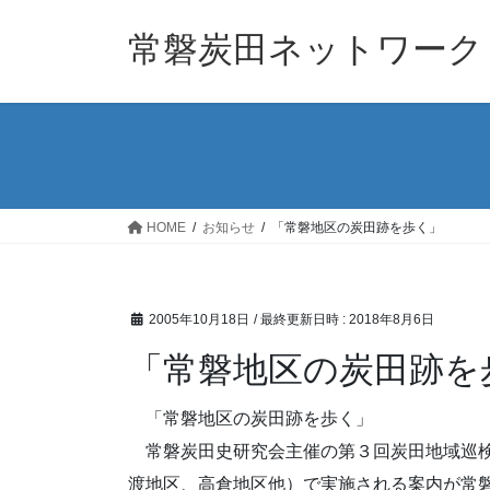
コ
ナ
ン
ビ
常磐炭田ネットワーク
テ
ゲ
ン
ー
ツ
シ
へ
ョ
ス
ン
キ
に
ッ
移
HOME
お知らせ
「常磐地区の炭田跡を歩く」
プ
動
2005年10月18日
/ 最終更新日時 :
2018年8月6日
「常磐地区の炭田跡を
「常磐地区の炭田跡を歩く」
常磐炭田史研究会主催の第３回炭田地域巡検が、
渡地区、高倉地区他）で実施される案内が常