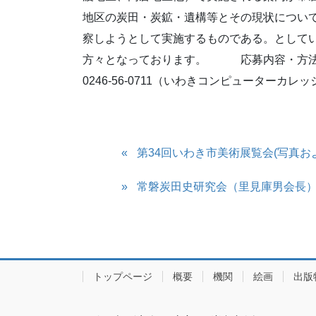
地区の炭田・炭鉱・遺構等とその現状につい
察しようとして実施するものである。として
方々となっております。 応募内容・方法等の
0246-56-0711（いわきコンピューターカ
第34回いわき市美術展覧会(写真お
常磐炭田史研究会（里見庫男会長
トップページ
概要
機関
絵画
出版