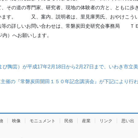
て、その道の専門家、研究者、現地の体験者の方と、ともに歩
います。 又、案内、説明者は、里見庫男氏、おやけこうい
詳しいお問い合わせは、常磐炭田史研究会事務局 ＴＥＬ（ＦＡ
レッジ内）へお願いします。
よび陶芸）が平成17年2月18日から2月27日まで、いわき市
）主催の『常磐炭田開田１５０年記念講演会』が下記により行
物
映像
モニュメント
民俗
産業
リンク
思い出