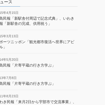
ュース
015年4月15日
島民報「新駅舎付周辺で記念式典」、いわき
報「新駅舎の完成、供用祝う」
015年3月13日
ポーツニッポン「観光都市復活へ世界にアピ
ル」
014年5月20日
島民報「片寄平蔵の行き方学ぶ」
013年7月8日
島民報「片寄平蔵の行き方学ぶ」
011年8月23日
わき民報「来月2日から宇部市で交流事業」、