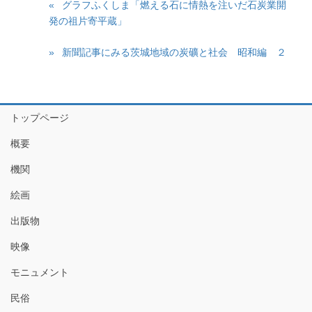
グラフふくしま「燃える石に情熱を注いだ石炭業開
発の祖片寄平蔵」
新聞記事にみる茨城地域の炭礦と社会 昭和編 ２
トップページ
概要
機関
絵画
出版物
映像
モニュメント
民俗