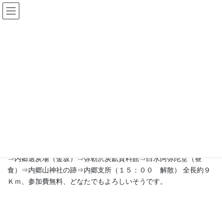
コ
ナ
常磐炭田ネットワーク
ン
ビ
テ
ゲ
ン
ー
ニュース
ツ
シ
へ
ョ
ス
ン
HOME
ニュース
「歩け歩け運動」
キ
に
ッ
移
プ
動
2002年8月29日
/ 最終更新日時 :
2018年8月3日
「歩け歩け運動」
今度の日曜日９／１に内郷青年会議所主催の「歩け歩け運動」が
あります。コースは内郷支所（８：００集合 ９：００出発）
⇒内郷選炭場（金坂）⇒弥勒沢炭鉱資料館⇒白水阿弥陀堂（昼
食）⇒内郷山神社の跡⇒内郷支所（１５：００ 解散） 全長約９
Ｋｍ、参加費無料、どなたでもよろしいそうです。