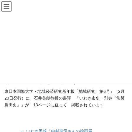
コ
ナ
常磐炭田ネットワーク
ン
ビ
テ
ゲ
ン
ー
ニュース
ツ
シ
へ
ョ
ス
ン
HOME
ニュース
東日本国際大学・地域経済研究所年報「地域研究 第6号」
キ
に
ッ
移
プ
動
2003年3月28日
/ 最終更新日時 :
2018年8月3日
東日本国際大学・地域経済研究所年
報「地域研究 第6号」
東日本国際大学・地域経済研究所年報「地域研究 第6号」（2月
20日発行）に 石井英朗教授の書評 「いわき市史・別巻『常磐
炭田史』」が 13ページに亘って 掲載されています
いわき民報「中村亨司さんの絵画展」