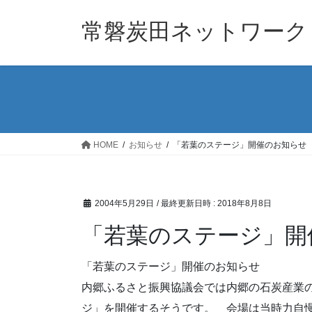
コ
ナ
ン
ビ
常磐炭田ネットワーク
テ
ゲ
ン
ー
ツ
シ
へ
ョ
ス
ン
キ
に
ッ
移
HOME
お知らせ
「若葉のステージ」開催のお知らせ
プ
動
2004年5月29日
/ 最終更新日時 :
2018年8月8日
「若葉のステージ」開
「若葉のステージ」開催のお知らせ
内郷ふるさと振興協議会では内郷の石炭産業
ジ」を開催するそうです。 会場は当時力自