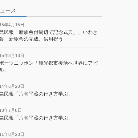
ュース
015年4月15日
島民報「新駅舎付周辺で記念式典」、いわき
報「新駅舎の完成、供用祝う」
015年3月13日
ポーツニッポン「観光都市復活へ世界にアピ
ル」
014年5月20日
島民報「片寄平蔵の行き方学ぶ」
013年7月8日
島民報「片寄平蔵の行き方学ぶ」
011年8月23日