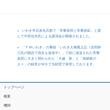
が開かれました。スライドを使って現在展示中の絵画や写真を解
説されました。
いわき市石炭化石館で「常磐炭田と常磐炭砿」と題
して中田信夫氏による講演会が開催されました。
「ＦＭいわき」の番組「いわき人物風土記（吉田静
江氏の朗読で現在も放送中）」で前に放送された常磐
炭田に大きく関わられた「大越 新」と「加納家の
人々」の録音がＭＤで当財団で保管しております。
トップページ
概要
機関